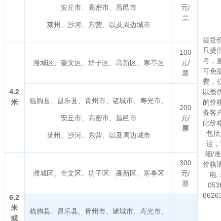
安丘市、高密市、昌邑市
元/
票
莱州、沙河、东营、以及周边城市
提货
只提
100
考，
潍城区、奎文区、坊子区、高新区、寒亭区
元/
可免
票
费，
4.2
以最
临朐县、昌乐县、青州市、诸城市、寿光市、
米
的价
200
务客
安丘市、高密市、昌邑市
元/
此价
票
包括
莱州、沙河、东营、以及周边城市
运，
细/
300
价格
潍城区、奎文区、坊子区、高新区、寒亭区
元/
电
票
053
8626
6.2
米
临朐县、昌乐县、青州市、诸城市、寿光市、
或