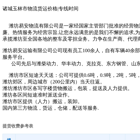
诸城玉林市物流货运价格|专线时间
潍坊易安物流有限公司是一家经国家主管部门批准的经营物流
廉、热情服务为经营宗旨,让您永远满意的是我们不懈的追求,
承揽潍坊至全国各地的整车及零担业务。力争在生产商、代理商
潍坊易安运输有限公司公司现有员工100余人，自有车辆40余
服务平台。
公司先后与潍柴动力、华丰动力、克拉克、东方钢管、山东
潍坊市区短途天天送：公司可提供0.6吨，0.9吨，2吨，5
潍坊郊区，周边城市（200公里内）当天往返。
潍坊潍坊市区各写字楼货物搬运，包装，提送及人力提供。
潍坊各区间短途准时派送业作。
潍坊市区提供（人力）搬运，装卸。
国内第三方物流，货运，仓储，配送等服务.
提货收费参考表