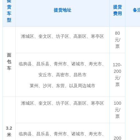
提
货
提货
提货地址
备
车
费用
型
80
潍城区、奎文区、坊子区、高新区、寒亭区
元/
票
面
包
临朐县、昌乐县、青州市、诸城市、寿光市、
120-
车
200
安丘市、高密市、昌邑市
元/
票
莱州、沙河、东营、以及周边城市
潍城区、奎文区、坊子区、高新区、寒亭区
100
元/
票
3.2
临朐县、昌乐县、青州市、诸城市、寿光市、
米
200