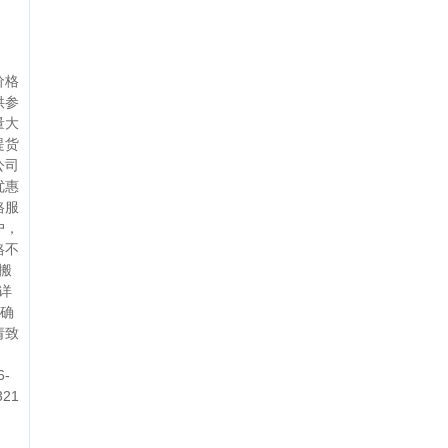
价格
供参
量大
提货
公司
优惠
格服
户，
格不
搬
详
准确
请致
：
6-
321