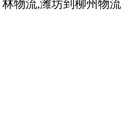
林物流,潍坊到柳州物流