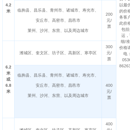
4.2
以最
临朐县、昌乐县、青州市、诸城市、寿光市、
米
的价
200
务客
安丘市、高密市、昌邑市
元/
此价
票
包括
莱州、沙河、东营、以及周边城市
运，
细/
300
价格
潍城区、奎文区、坊子区、高新区、寒亭区
元/
电
票
053
8626
6.2
米
临朐县、昌乐县、青州市、诸城市、寿光市、
或
6.8
安丘市、高密市、昌邑市
400
米
元/
莱州、沙河、东营、以及周边城市
票
400
潍城区、奎文区、坊子区、高新区、寒亭区
元/