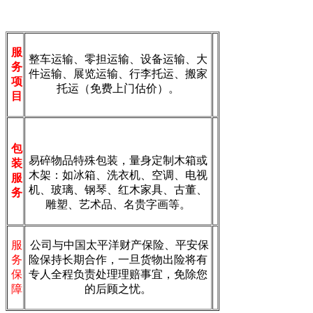
服
整车运输、零担运输、设备运输、大
务
件运输、展览运输、行李托运、搬家
项
托运（免费上门估价）。
目
包
易碎物品特殊包装，量身定制木箱或
装
木架：如冰箱、洗衣机、空调、电视
服
机、玻璃、钢琴、红木家具、古董、
务
雕塑、艺术品、名贵字画等。
服
公司与中国太平洋财产保险、平安保
务
险保持长期合作，一旦货物出险将有
保
专人全程负责处理理赔事宜，免除您
障
的后顾之忧。