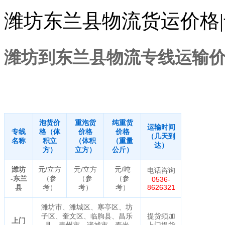
潍坊东兰县物流货运价格
潍坊到东兰县物流专线运输
泡货价
重泡货
纯重货
运输时间
专线
格（体
价格
价格
（几天到
名称
积立
（体积
（重量
达）
方）
立方）
公斤）
潍坊
元/立方
元/立方
元/吨
电话咨询
-东兰
（参
（参
（参
0536-
县
考）
考）
考）
8626321
潍坊市、潍城区、寒亭区、坊
子区、奎文区、临朐县、昌乐
提货须加
上门
县、青州市、诸城市、寿光
上门提货