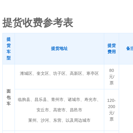
提货收费参考表
提
货
提货
提货地址
备
车
费用
型
80
潍城区、奎文区、坊子区、高新区、寒亭区
元/
票
面
包
临朐县、昌乐县、青州市、诸城市、寿光市、
120-
车
200
安丘市、高密市、昌邑市
元/
票
莱州、沙河、东营、以及周边城市