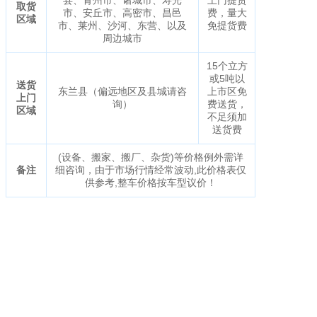
取货
市、安丘市、高密市、昌邑
费，量大
区域
市、莱州、沙河、东营、以及
免提货费
周边城市
15个立方
或5吨以
送货
东兰县（偏远地区及县城请咨
上市区免
上门
询）
费送货，
区域
不足须加
送货费
(设备、搬家、搬厂、杂货)等价格例外需详
备注
细咨询，由于市场行情经常波动,此价格表仅
供参考,整车价格按车型议价！