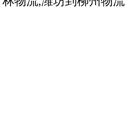
林物流,潍坊到柳州物流